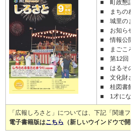
■ 町政懇談
■ まちのわ
■ 城里のま
■ お知らせ
■ 情報公開
■ まごころ
■ 第12回
■ はるその
■ 文化財さ
■ 桂図書館
■ 1才にな
「広報しろさと」については、下記「関連ファ
電子書籍版は
こちら
（新しいウインドウで開