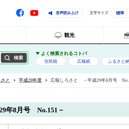
ともに輝く住みよいまち
ムページ
Facebook
音声読み上げ
文字サイズ
標準
Youtube
観光
よく検索されるコトバ
住民税
広報紙
ふるさと
ろさと
平成29年度
広報しろさと －平成29年8月号 No.1
年8月号 No.151－