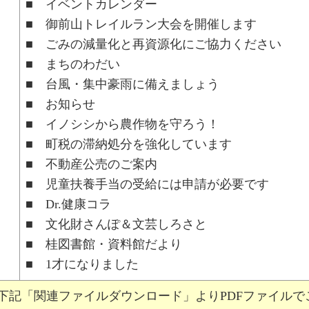
■ イベントカレンダー
■ 御前山トレイルラン大会を開催します
■ ごみの減量化と再資源化にご協力ください
■ まちのわだい
■ 台風・集中豪雨に備えましょう
■ お知らせ
■ イノシシから農作物を守ろう！
■ 町税の滞納処分を強化しています
■ 不動産公売のご案内
■ 児童扶養手当の受給には申請が必要です
■ Dr.健康コラ
■ 文化財さんぽ＆文芸しろさと
■ 桂図書館・資料館だより
■ 1才になりました
下記「関連ファイルダウンロード」よりPDFファイルで