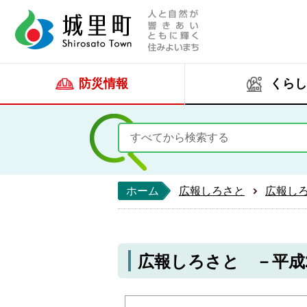
人と自然が響きあい
城里町ホー
防災情報
くらし
ホーム
広報しろさと
広報し
広報しろさと －平成29