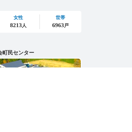
会町民センター
1-4402
県東茨城郡城里町大字小勝2268-3
号 / 0296-88-3111