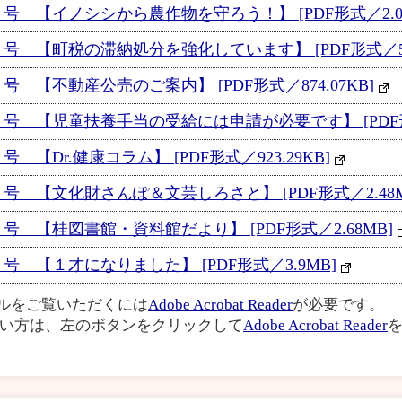
号 【イノシシから農作物を守ろう！】 [PDF形式／2.05
号 【町税の滞納処分を強化しています】 [PDF形式／541
 【不動産公売のご案内】 [PDF形式／874.07KB]
号 【児童扶養手当の受給には申請が必要です】 [PDF形式
【Dr.健康コラム】 [PDF形式／923.29KB]
号 【文化財さんぽ＆文芸しろさと】 [PDF形式／2.48M
号 【桂図書館・資料館だより】 [PDF形式／2.68MB]
号 【１才になりました】 [PDF形式／3.9MB]
イルをご覧いただくには
Adobe Acrobat Reader
が必要です。
い方は、左のボタンをクリックして
Adobe Acrobat Reader
を