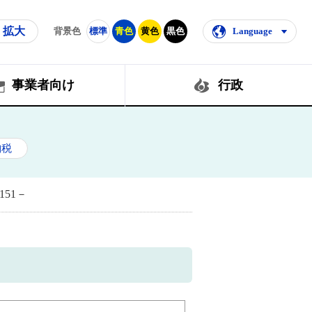
拡大
背景色
標準
青色
黄色
黒色
Language
事業者向け
行政
納税
51－