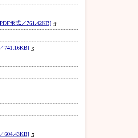
式／761.42KB]
1.16KB]
4.43KB]