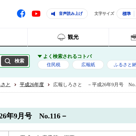
ともに輝く住みよいまち
ムページ
Facebook
音声読み上げ
文字サイズ
標準
Youtube
観光
よく検索されるコトバ
住民税
広報紙
ふるさと
ろさと
平成26年度
広報しろさと －平成26年9月号 No.1
年9月号 No.116－