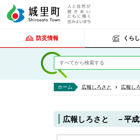
人と自然が響きあい
城里町ホー
防災情報
くらし
ホーム
広報しろさと
広報し
広報しろさと －平成26