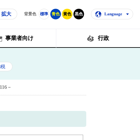
拡大
背景色
標準
青色
黄色
黒色
Language
事業者向け
行政
納税
16－