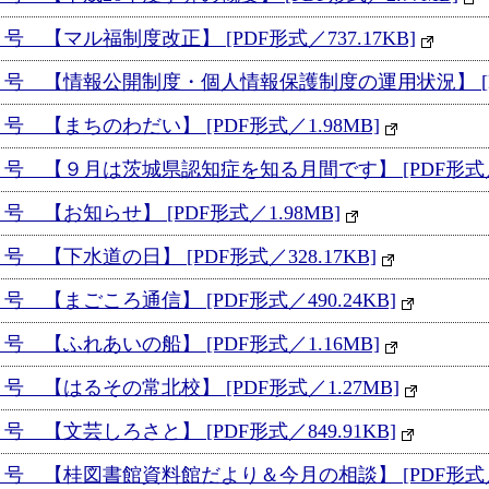
 【マル福制度改正】 [PDF形式／737.17KB]
号 【情報公開制度・個人情報保護制度の運用状況】 [PDF形
 【まちのわだい】 [PDF形式／1.98MB]
号 【９月は茨城県認知症を知る月間です】 [PDF形式／74
 【お知らせ】 [PDF形式／1.98MB]
 【下水道の日】 [PDF形式／328.17KB]
 【まごころ通信】 [PDF形式／490.24KB]
 【ふれあいの船】 [PDF形式／1.16MB]
 【はるその常北校】 [PDF形式／1.27MB]
 【文芸しろさと】 [PDF形式／849.91KB]
号 【桂図書館資料館だより＆今月の相談】 [PDF形式／60