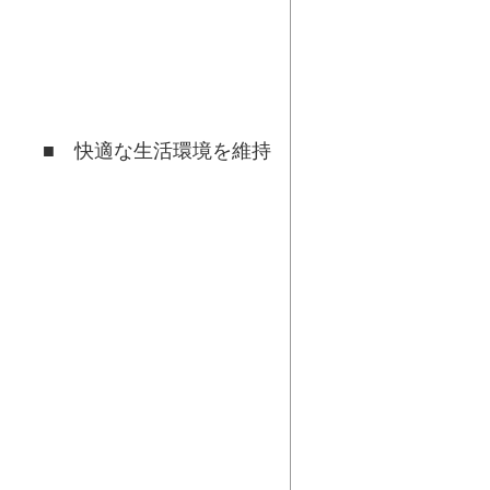
へ
環境を維持
～
せ