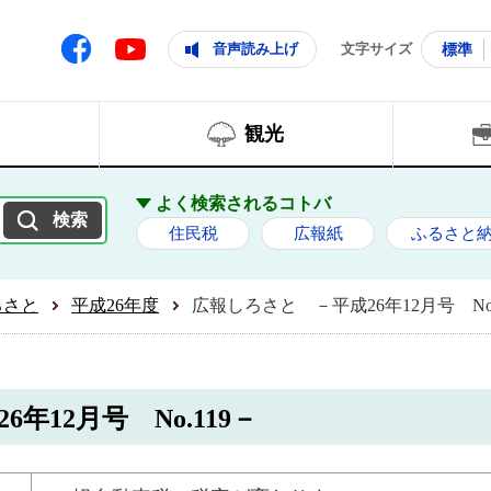
ともに輝く住みよいまち
ムページ
Facebook
音声読み上げ
文字サイズ
標準
Youtube
観光
よく検索されるコトバ
住民税
広報紙
ふるさと
ろさと
平成26年度
広報しろさと －平成26年12月号 No.
年12月号 No.119－