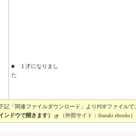
■ １才になりまし
下記「関連ファイルダウンロード」よりPDFファイルで
インドウで開きます）
（外部サイト：ibaraki ebooks）