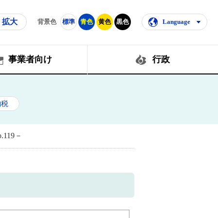
拡大
背景色
標準
青色
黄色
黒色
Language
事業者向け
行政
納税
119－