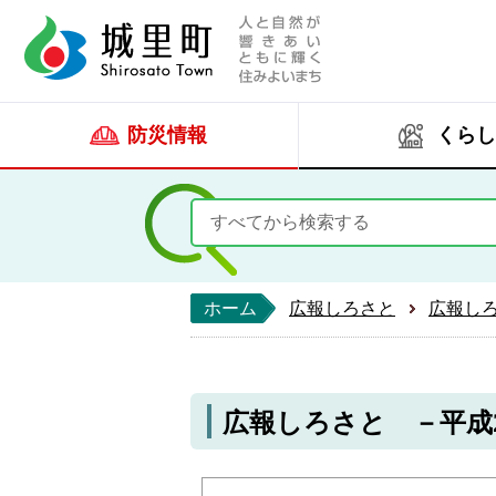
人と自然が響きあい
城里町ホー
防災情報
くらし
ホーム
広報しろさと
広報し
広報しろさと －平成26