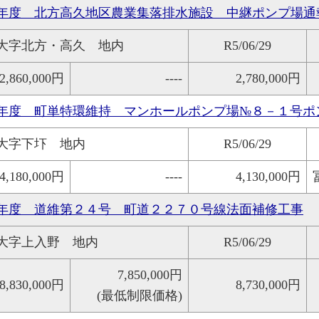
年度 北方高久地区農業集落排水施設 中継ポンプ場通
大字北方・高久 地内
R5/06/29
2,860,000円
----
2,780,000円
年度 町単特環維持 マンホールポンプ場№８－１号ポ
大字下圷 地内
R5/06/29
4,180,000円
----
4,130,000円
年度 道維第２４号 町道２２７０号線法面補修工事
大字上入野 地内
R5/06/29
7,850,000円
8,830,000円
8,730,000円
(最低制限価格)