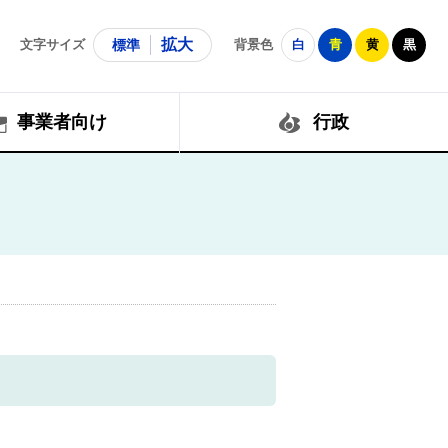
拡大
文字サイズ
標準
背景色
白
青
黄
黒
事業者向け
行政