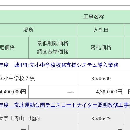
工事名称
場所
入札日
最低制限価格
定価格
落札価格
調査基準価格
年度 城里町立小中学校校務支援システム導入業務
立小中学校７校
R5/06/30
4,400,000円
----
4,389,000円
年度 常北運動公園テニスコートナイター照明改修工事
大字上青山 地内
R5/06/29