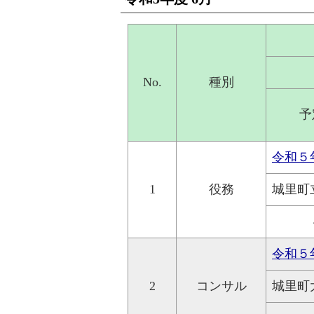
No.
種別
予
令和５
1
役務
城里町
令和５
2
コンサル
城里町