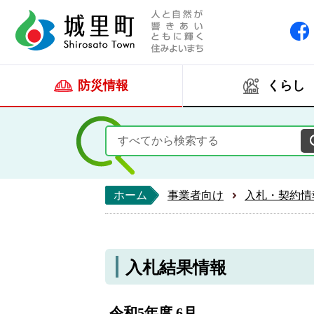
人と自然が響きあい
城里町ホー
防災情報
くらし
ホーム
事業者向け
入札・契約情
入札結果情報
令和5年度 6月