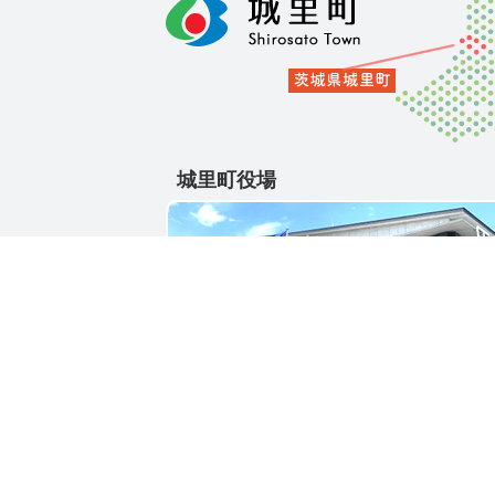
城里町役場
〒311-4391
茨城県東茨城郡城里町大字石塚1428-25
電話番号 / 029-288-3111(代)