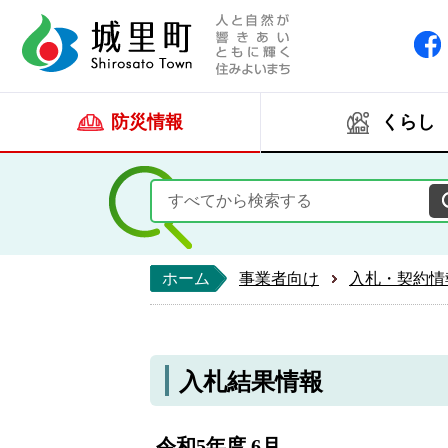
人と自然が響きあい
城里町ホー
防災情報
くらし
ホーム
事業者向け
入札・契約情
入札結果情報
令和5年度 6月