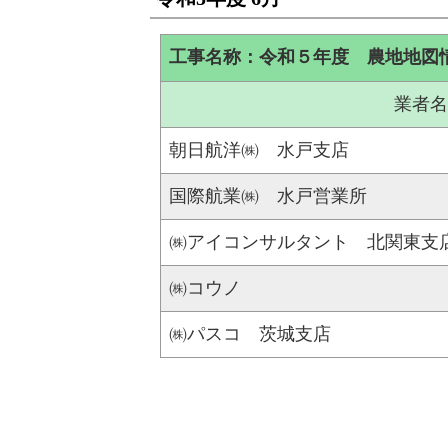
工事名称：令和５年度 農地地図
業者名
朝日航洋㈱ 水戸支店
国際航業㈱ 水戸営業所
㈱アイコンサルタント 北関東支
㈱コウノ
㈱パスコ 茨城支店