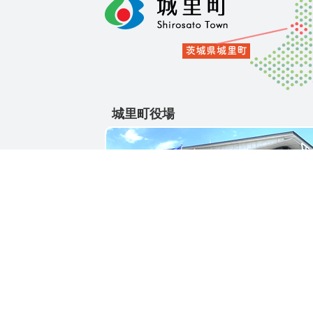
城里町役場
〒311-4391
茨城県東茨城郡城里町大字石塚1428-25
電話番号 / 029-288-3111(代)