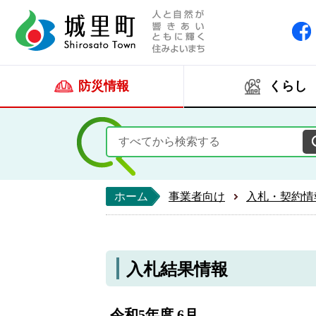
人と自然が響きあい
城里町ホー
防災情報
くらし
ホーム
事業者向け
入札・契約情
入札結果情報
令和5年度 6月