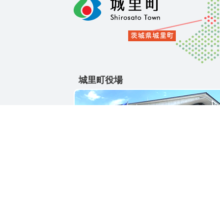
城里町役場
〒311-4391
茨城県東茨城郡城里町大字石塚1428-25
電話番号 / 029-288-3111(代)