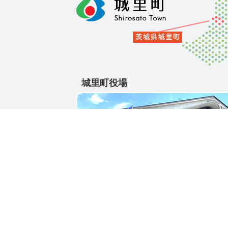
城里町役場
〒311-4391
茨城県東茨城郡城里町大字石塚1428-25
電話番号 / 029-288-3111(代)