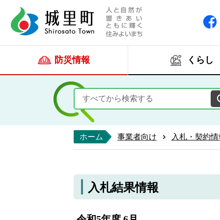
人と自然が響きあい
城里町ホー
防災情報
くらし
ホーム
事業者向け
入札・契約情
入札結果情報
令和5年度 6月