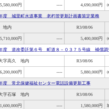
5,580,000円
----
4,690,000円
年度 城里町水道事業 老朽管更新計画書策定業務
 地内
R3/08/06
5,710,000円
----
5,400,000円
年度 道改委託第６号 町道８－０３７５号線 補償調
大字高久 地内
R3/08/06
6,200,000円
----
5,880,000円
年度 常北保健福祉センター電話設備更新工事
大字石塚 地内
R3/08/06
1,600,000円
----
1,580,000円