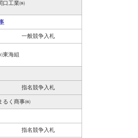
関口工業㈱
事
一般競争入札
㈲東海組
指名競争入札
まるく商事㈱
指名競争入札