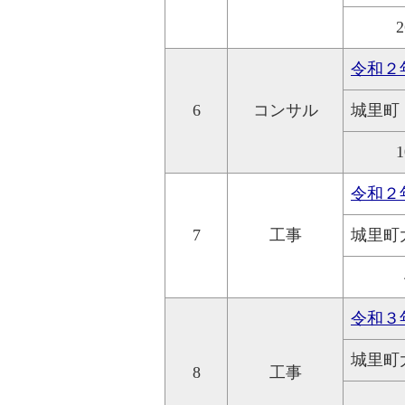
2
令和２
6
コンサル
城里町
1
令和２
7
工事
城里町
令和３
城里町
8
工事