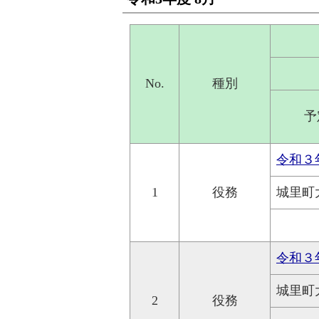
No.
種別
予
令和３
1
役務
城里町
令和３
城里町
2
役務