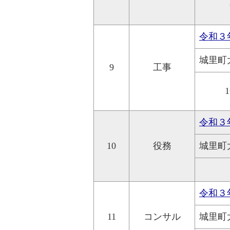
令和３
城里町
9
工事
1
令和３
10
役務
城里町
令和３
11
コンサル
城里町