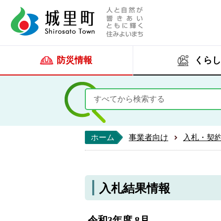
人と自然が響きあい
城里町ホー
防災情報
くらし
ホーム
事業者向け
入札・契
入札結果情報
令和3年度 8月