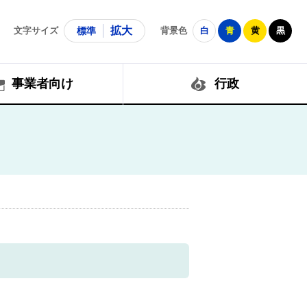
拡大
文字サイズ
標準
背景色
白
青
黄
黒
事業者向け
行政