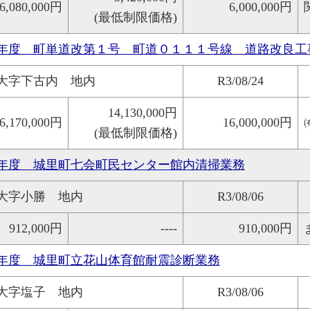
6,080,000円
6,000,000円
(最低制限価格)
年度 町単道改第１号 町道０１１１号線 道路改良工
大字下古内 地内
R3/08/24
14,130,000円
6,170,000円
16,000,000円
(最低制限価格)
年度 城里町七会町民センター館内清掃業務
大字小勝 地内
R3/08/06
912,000円
----
910,000円
年度 城里町立花山体育館耐震診断業務
大字塩子 地内
R3/08/06