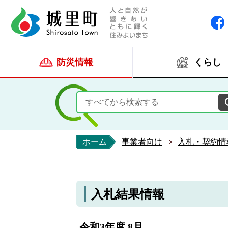
人と自然が響きあい
城里町ホー
防災情報
くらし
ホーム
事業者向け
入札・契約情
入札結果情報
令和3年度 8月