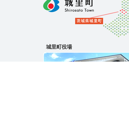
城里町役場
〒311-4391
茨城県東茨城郡城里町大字石塚1428-25
電話番号 / 029-288-3111(代)