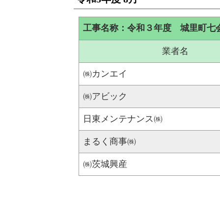
工事名称：令和３年度 城里町七
業者名
㈱カンエイ
㈱アビック
日東メンテナンス㈱
まるく商事㈱
㈱茨城興産