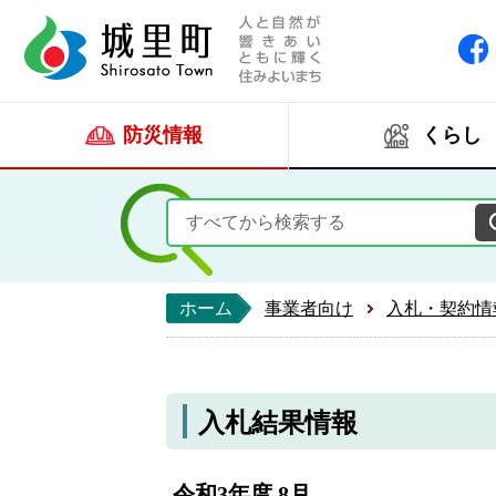
人と自然が響きあい
城里町ホー
防災情報
くらし
ホーム
事業者向け
入札・契約情
入札結果情報
令和3年度 8月