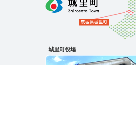
城里町役場
〒311-4391
茨城県東茨城郡城里町大字石塚1428-25
電話番号 / 029-288-3111(代)