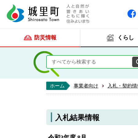
人と自然が響きあい
城里町ホー
防災情報
くらし
ホーム
事業者向け
入札・契約情
入札結果情報
令和3年度 8月