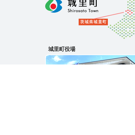
城里町役場
〒311-4391
茨城県東茨城郡城里町大字石塚1428-25
電話番号 / 029-288-3111(代)