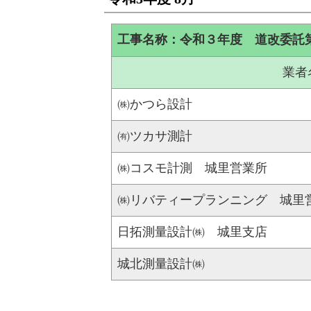
工事名称：令和３年度 道改委託
業者
㈱かつら設計
㈲ツカサ測計
㈱コスモ計測 城里営業所
㈱リバティープランニング 城里
日拓測量設計㈱ 城里支店
城北測量設計㈱