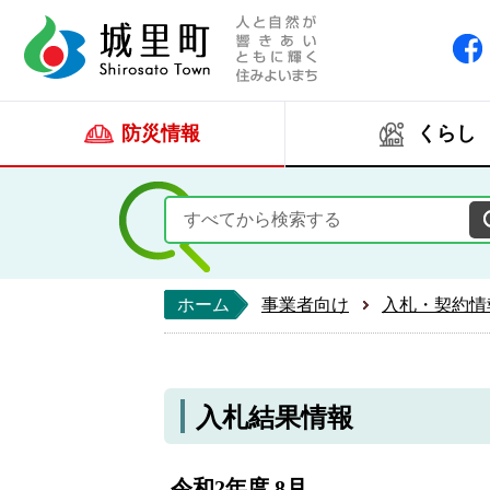
人と自然が響きあい
城里町ホー
防災情報
くらし
ホーム
事業者向け
入札・契約情
入札結果情報
令和2年度 8月