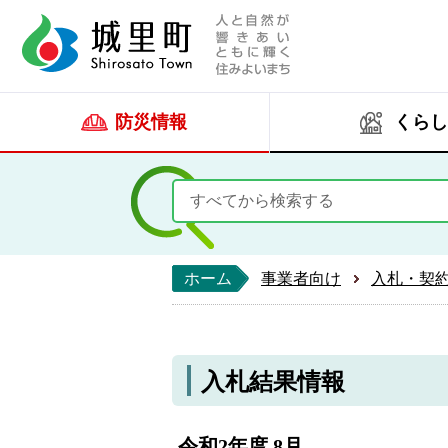
人と自然が響きあい
城里町ホー
防災情報
くらし
ホーム
事業者向け
入札・契
入札結果情報
令和2年度 8月