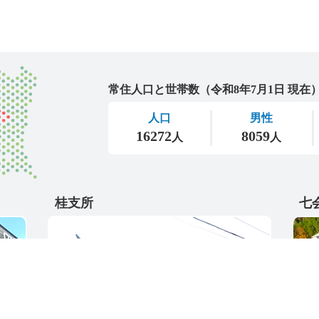
城里町
桂支所
七