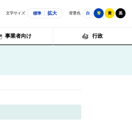
拡大
文字サイズ
標準
背景色
白
青
黄
黒
事業者向け
行政