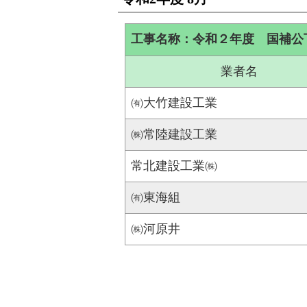
工事名称：令和２年度 国補公
業者名
㈲大竹建設工業
㈱常陸建設工業
常北建設工業㈱
㈲東海組
㈱河原井