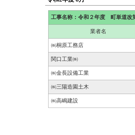
工事名称：令和２年度 町単道改
業者名
㈱桐原工務店
関口工業㈱
㈱金長設備工業
㈱三陽造園土木
㈱高嶋建設