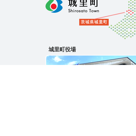
城里町役場
〒311-4391
茨城県東茨城郡城里町大字石塚1428-25
電話番号 / 029-288-3111(代)