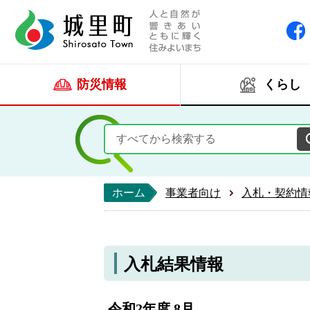
人と自然が響きあい
城里町ホー
防災情報
くらし
ホーム
事業者向け
入札・契約情
入札結果情報
令和2年度 8月