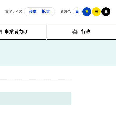
拡大
文字サイズ
標準
背景色
白
青
黄
黒
事業者向け
行政