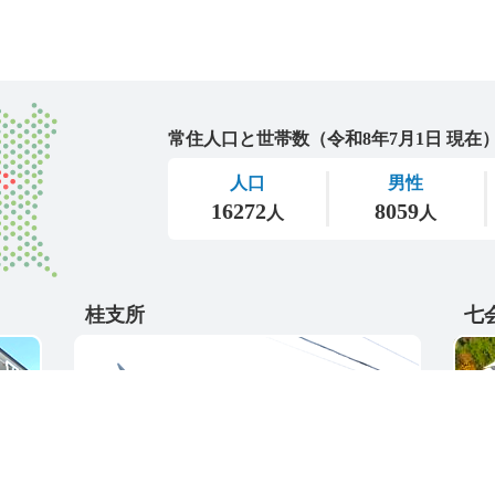
城里町
桂支所
七