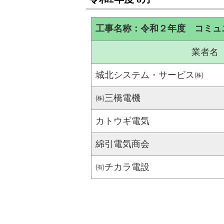
工事名称：令和２年度 コミュ
業者名
城北システム・サービス㈱
㈱三橋電機
カトウギ電気
綿引電気商会
㈲チカラ電設