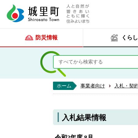
人と自然が響きあい
城里町ホー
防災情報
くらし
ホーム
事業者向け
入札・契
入札結果情報
令和2年度 8月