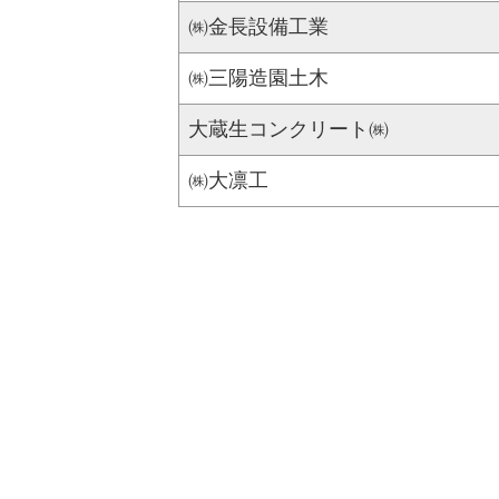
㈱金長設備工業
㈱三陽造園土木
大蔵生コンクリート㈱
㈱大凛工