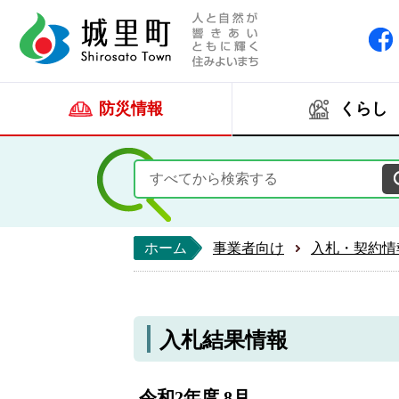
人と自然が響きあい
城里町ホー
防災情報
くらし
ホーム
事業者向け
入札・契約情
入札結果情報
令和2年度 8月