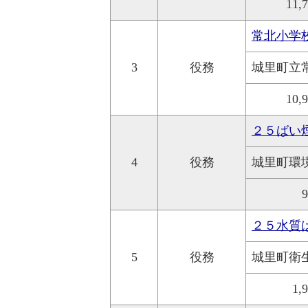
11,
常北小学
3
役務
城里町立
10,
２５ばい
4
役務
城里町環
２５水質
5
役務
城里町衛
1,