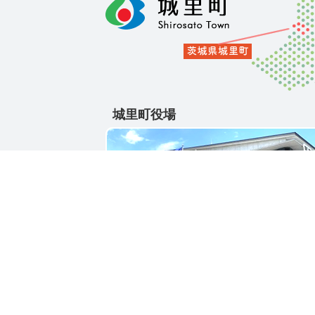
城里町役場
〒311-4391
茨城県東茨城郡城里町大字石塚1428-25
電話番号 / 029-288-3111(代)