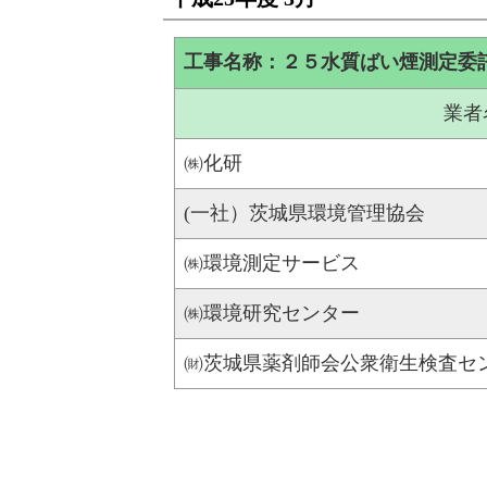
工事名称：２５水質ばい煙測定委
業者
㈱化研
(一社）茨城県環境管理協会
㈱環境測定サービス
㈱環境研究センター
㈶茨城県薬剤師会公衆衛生検査セ