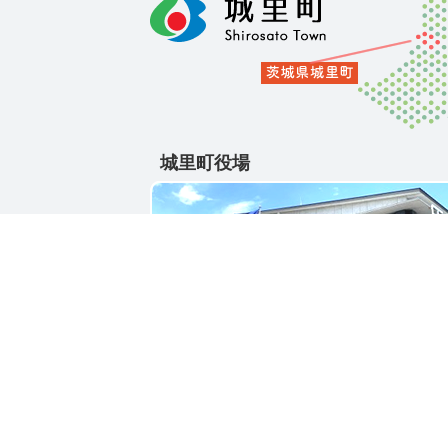
城里町役場
〒311-4391
茨城県東茨城郡城里町大字石塚1428-25
電話番号 / 029-288-3111(代)