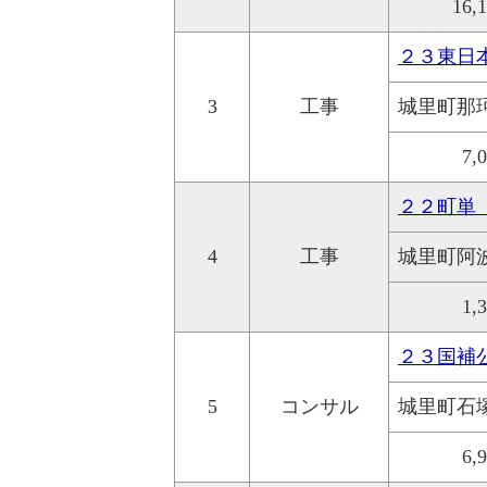
16,
２３東日
3
工事
城里町那
7,
２２町単
4
工事
城里町阿
1,
２３国補
5
コンサル
城里町石
6,