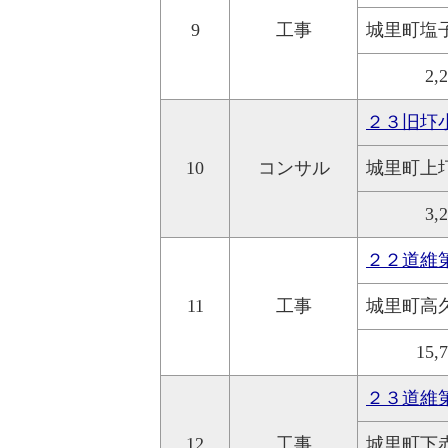
9
工事
城里町塩
2,
２３旧圷
10
コンサル
城里町上
3,
２２道維
11
工事
城里町高
15,
２３道維
12
工事
城里町下