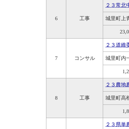
２３常北
6
工事
城里町上
23,
２３道維
7
コンサル
城里町内
1,
２３農地
8
工事
城里町高
1,
２３県単