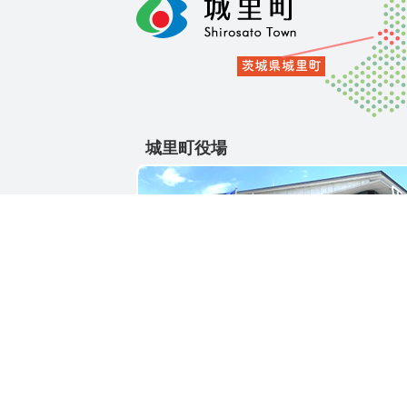
城里町役場
〒311-4391
茨城県東茨城郡城里町大字石塚1428-25
電話番号 / 029-288-3111(代)