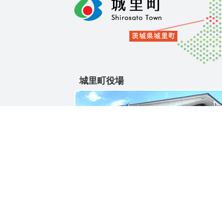
城里町役場
〒311-4391
茨城県東茨城郡城里町大字石塚1428-25
電話番号 / 029-288-3111(代)