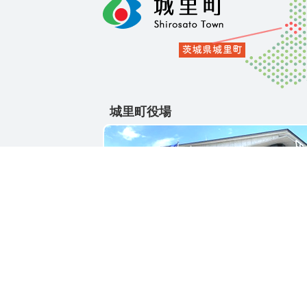
城里町役場
〒311-4391
茨城県東茨城郡城里町大字石塚1428-25
電話番号 / 029-288-3111(代)