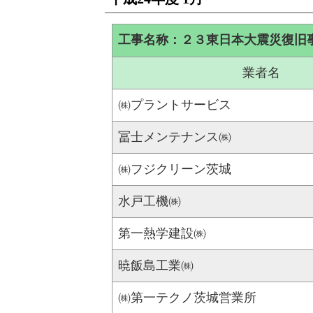
工事名称：２３東日本大震災復旧
業者名
㈱プラントサービス
冨士メンテナンス㈱
㈱フジクリーン茨城
水戸工機㈱
第一熱学建設㈱
暁飯島工業㈱
㈱第一テクノ茨城営業所