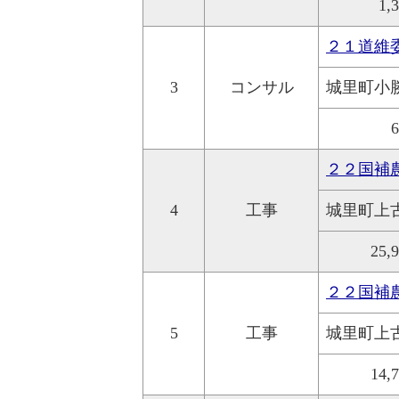
1,
２１道維
3
コンサル
城里町小
２２国補
4
工事
城里町上
25,
２２国補
5
工事
城里町上
14,