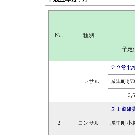
No.
種別
予定
２２常北
1
コンサル
城里町那
2,
２１道維
2
コンサル
城里町小