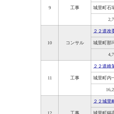
9
工事
城里町石
2,
２２道改
10
コンサル
城里町那
4,
２２道維
11
工事
城里町内
16,
２２城里
12
工事
城里町錫