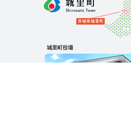
城里町役場
〒311-4391
茨城県東茨城郡城里町大字石塚1428-25
電話番号 / 029-288-3111(代)