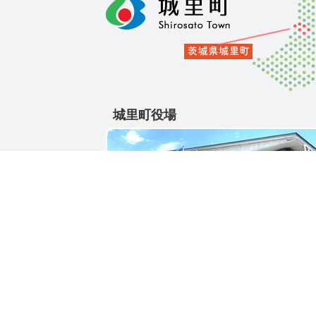
城里町役場
〒311-4391
茨城県東茨城郡城里町大字石塚1428-25
電話番号 / 029-288-3111(代)