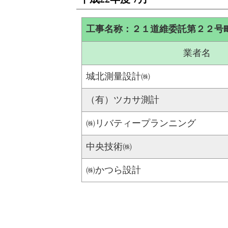
工事名称：２１道維委託第２２号
業者名
城北測量設計㈱
（有）ツカサ測計
㈱リバティープランニング
中央技術㈱
㈱かつら設計