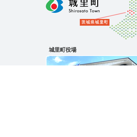
城里町役場
〒311-4391
茨城県東茨城郡城里町大字石塚1428-25
電話番号 / 029-288-3111(代)