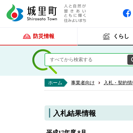
人と自然が響きあい
城里町ホー
防災情報
くらし
ホーム
事業者向け
入札・契約情
入札結果情報
平成17年度 8月