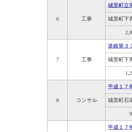
城里町立
6
工事
城里町下
2,
道維第３
7
工事
城里町下
1,
平成１７
8
コンサル
城里町石
平成１７