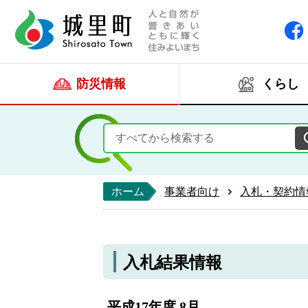
人と自然が響きあい
城里町ホー
防災情報
くらし
ホーム
事業者向け
入札・契約情
入札結果情報
平成17年度 8月