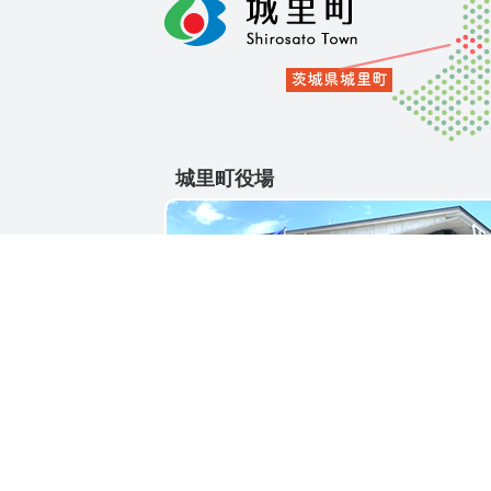
城里町役場
〒311-4391
茨城県東茨城郡城里町大字石塚1428-25
電話番号 / 029-288-3111(代)