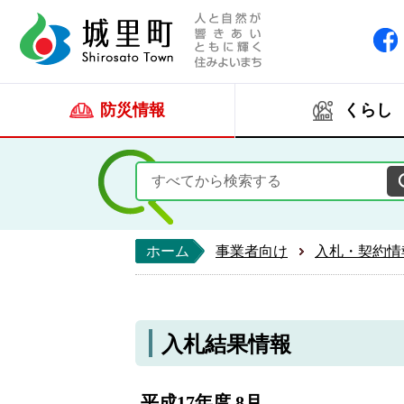
人と自然が響きあい
城里町ホー
防災情報
くらし
ホーム
事業者向け
入札・契約情
入札結果情報
平成17年度 8月