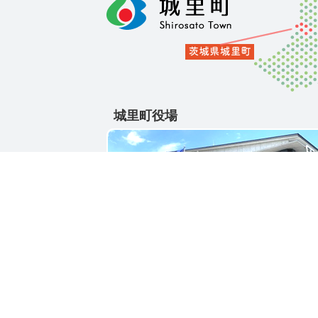
城里町役場
〒311-4391
茨城県東茨城郡城里町大字石塚1428-25
電話番号 / 029-288-3111(代)