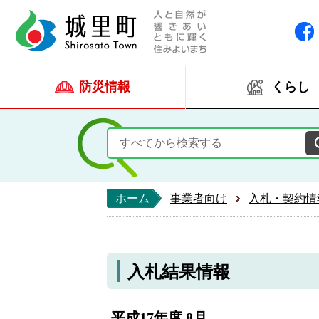
人と自然が響きあい
城里町ホー
防災情報
くらし
ホーム
事業者向け
入札・契約情
入札結果情報
平成17年度 8月