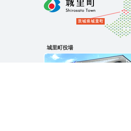
城里町役場
〒311-4391
茨城県東茨城郡城里町大字石塚1428-25
電話番号 / 029-288-3111(代)