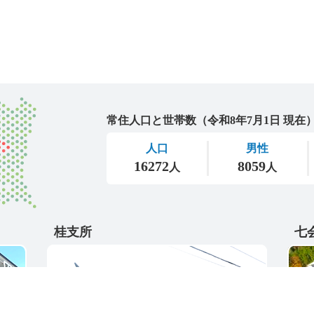
城里町
桂支所
七