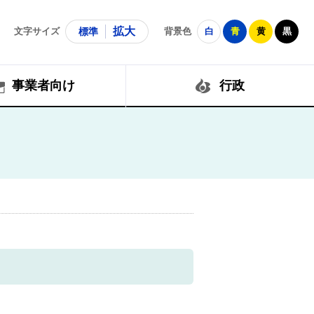
拡大
文字サイズ
標準
背景色
白
青
黄
黒
事業者向け
行政