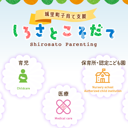
しろ
育児
妊娠・出産
医療