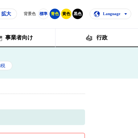
拡大
背景色
標準
青色
黄色
黒色
Language
事業者向け
行政
納税