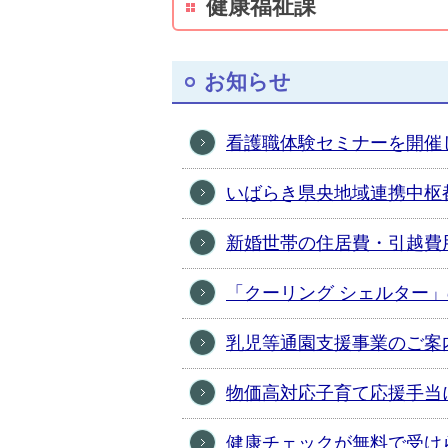
健康福祉課
お知らせ
看護職体験セミナーを開催
いばらき県央地域連携中枢
新婚世帯の住居費・引越費
「クーリング シェルター
乳児等通園支援事業のご案
物価高対応子育て応援手当
健康チェックが無料で受け