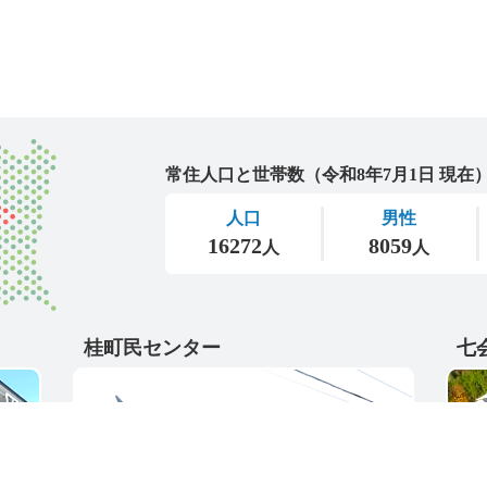
城里町
桂町民センター
七