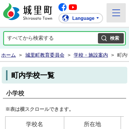
Facebook
城里町ホームページ
""Youtube
Language
ホーム
>
城里町教育委員会
>
学校・施設案内
>
町内
町内学校一覧
小学校
※表は横スクロールできます。
学校名
所在地