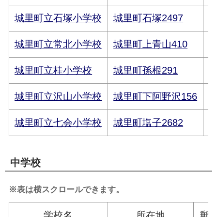
城里町立石塚小学校
城里町石塚2497
3
城里町立常北小学校
城里町上青山410
3
城里町立桂小学校
城里町孫根291
3
城里町立沢山小学校
城里町下阿野沢156
3
城里町立七会小学校
城里町塩子2682
3
中学校
※表は横スクロールできます。
学校名
所在地
郵