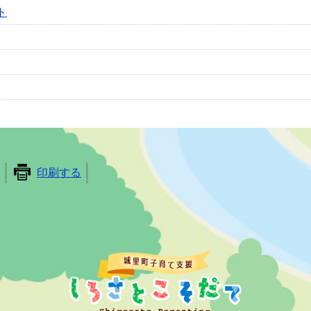
ト
印刷する
しろさとこそ