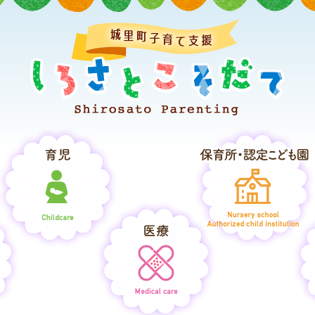
しろ
育児
妊娠・出産
医療