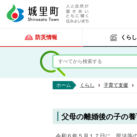
人と自然が響きあい
城里町ホー
防災情報
くらし
ホーム
くらし
子育て支援
父母の離婚後の子の養
令和６年５月１７日に、民法等