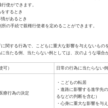
単独行使ができます。
をするとき
情があるとき
裁判所の手続で親権行使者を定めることができます。
】
育に関する行為で、こどもに重大な影響を与えないもの
為に当たる例、当たらない例としては、次のような場合
使可）
日常の行為に当たらない
・こどもの転居
・進路に影響する進学先
医療行為の決定
るなどの判断を含む）
・心身に重大な影響を与