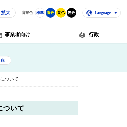
拡大
背景色
標準
青色
黄色
黒色
Language
事業者向け
行政
納税
）について
について