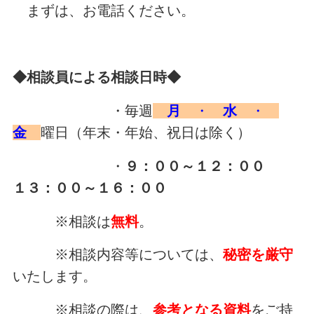
まずは、お電話ください。
◆相談員による相談日時◆
・毎週
月
・
水
・
金
曜日（年末・年始、祝日は除く）
・
９：００～１２：００
１３：００～１６：００
※相談は
無料
。
※相談内容等については、
秘密を厳守
いたします。
※相談の際は、
参考となる資料
をご持