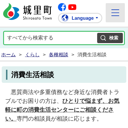
Facebook
城里町ホームページ
""Youtube
Language
ホーム
>
くらし
>
各種相談
>
消費生活相談
消費生活相談
悪質商法や多重債務など身近な消費者トラ
ブルでお困りの方は、
ひとりで悩まず、お気
軽に町の消費生活センター
にご相談くださ
い。
専門の相談員が相談に応じます。