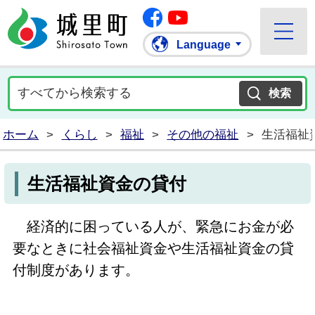
Facebook
城里町ホームページ
""Youtube
Language
ホーム
>
くらし
>
福祉
>
その他の福祉
>
生活福祉
生活福祉資金の貸付
経済的に困っている人が、緊急にお金が必
要なときに社会福祉資金や生活福祉資金の貸
付制度があります。