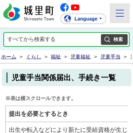
Facebook
城里町ホームページ
""Youtube
Language
ホーム
>
くらし
>
福祉
>
児童福祉
>
児童手当
>
児童手当関係届出、手続き一覧
※表は横スクロールできます。
提出を必要とするとき
出生や転入などにより新たに受給資格が生じ