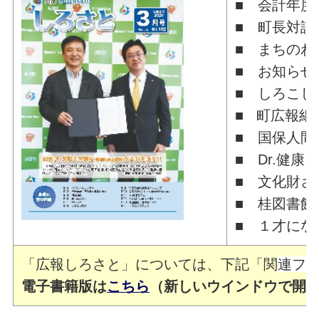
■ 会計年度
■ 町長対談
■ まちのわ
■ お知らせ
■ しろこし
■ 町広報紙
■ 国保人間
■ Dr.健康
■ 文化財さ
■ 桂図書館
■ １才にな
「広報しろさと」については、下記「関
連フ
電子書籍版は
こちら
（新しいウインドウで開