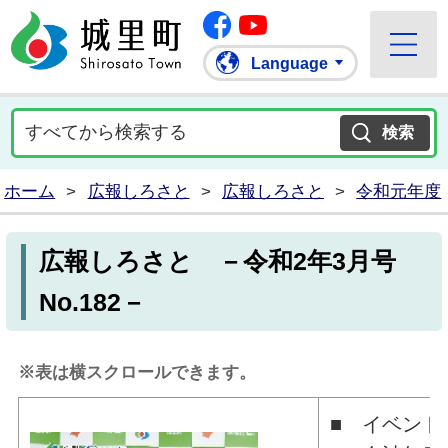
Facebook
城里町ホームページ
""Youtube
Language
ホーム
>
広報しろさと
>
広報しろさと
>
令和元年度
広報しろさと －令和2年3月号
No.182－
※表は横スクロールできます。
■ イベント