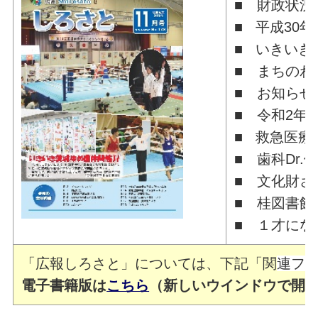
■ 財政状況
■ 平成30
■ いきいき
■ まちのわ
■ お知らせ
■ 令和2年
■ 救急医療
■ 歯科Dr.
■ 文化財さ
■ 桂図書館
■ １才にな
「広報しろさと」については、下記「関
連フ
電子書籍版は
こちら
（新しいウインドウで開