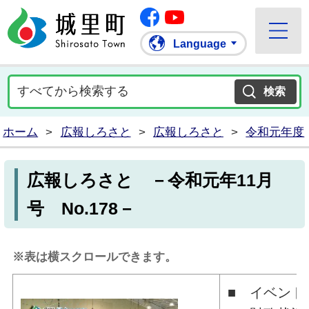
Facebook
城里町ホームページ
""Youtube
Language
ホーム
>
広報しろさと
>
広報しろさと
>
令和元年度
広報しろさと －令和元年11月
号 No.178－
※表は横スクロールできます。
■ イベント