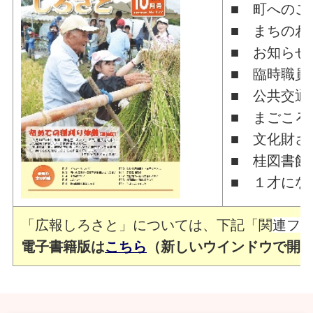
■ 町へのご
■ まちのわ
■ お知らせ
■ 臨時職員
■ 公共交通
■ まごころ
■ 文化財さ
■ 桂図書館
■ １才にな
「広報しろさと」については、下記「関
連フ
電子書籍版は
こちら
（新しいウインドウで開