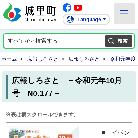
Facebook
城里町ホームページ
""Youtube
Language
ホーム
>
広報しろさと
>
広報しろさと
>
令和元年度
広報しろさと －令和元年10月
号 No.177－
※表は横スクロールできます。
■ イベント