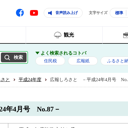
ともに輝く住みよいまち
ムページ
Facebook
音声読み上げ
文字サイズ
標準
Youtube
観光
よく検索されるコトバ
住民税
広報紙
ふるさと
ろさと
平成24年度
広報しろさと －平成24年4月号 No.
年4月号 No.87－