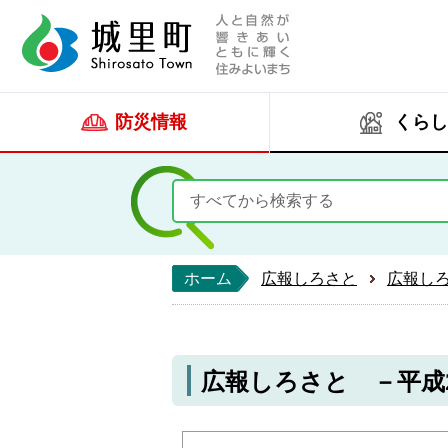
人と自然が響きあい
城里町ホー
防災情報
くらし
ホーム
広報しろさと
広報し
広報しろさと －平成24