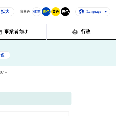
拡大
背景色
標準
青色
黄色
黒色
Language
事業者向け
行政
納税
87－