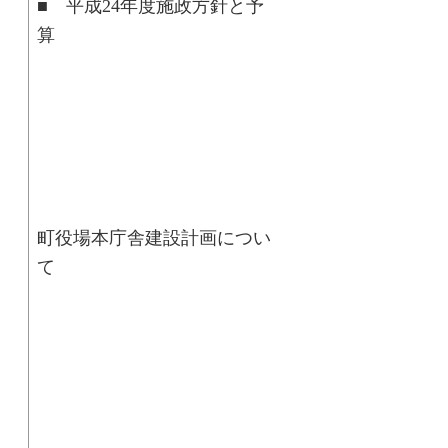
■ 平成24年度施政方針と予
■ 
町役場本庁舎建設計画につい
■ 介護保険