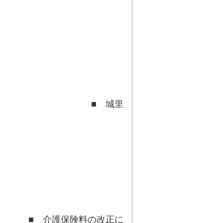
算
城里
て
料の改正に