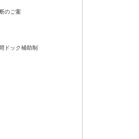
ご案
内
ク補助制
度
成