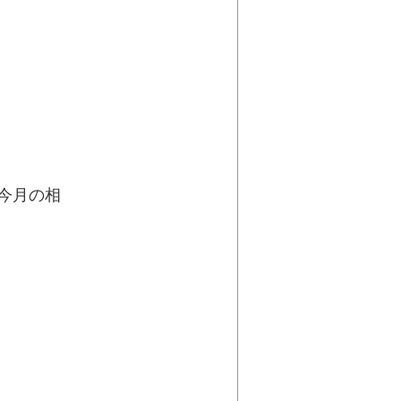
と
月の相
談