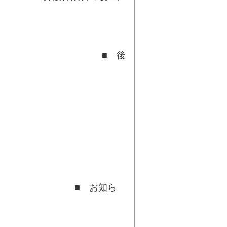
て
 後
て
知ら
せ