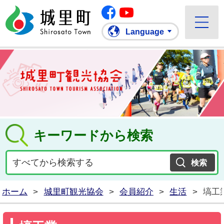
Facebook
城里町ホームページ
""Youtube
Language
キーワードから検索
ホーム
>
城里町観光協会
>
会員紹介
>
生活
>
塙工