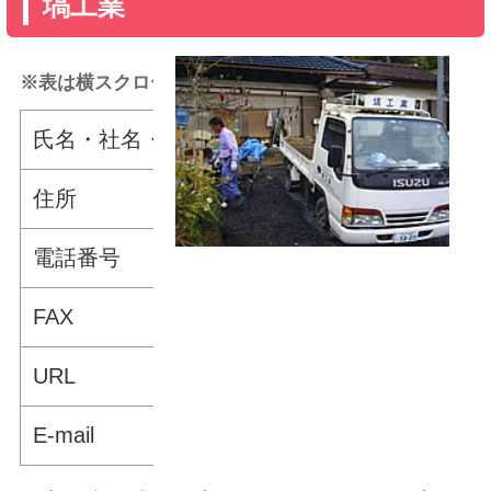
塙工業
※表は横スクロールできます。
氏名・社名・団体名
塙工業
住所
〒311-4303 城里町石塚1
電話番号
029-288-3223
FAX
029-288-3223
URL
－
E-mail
－