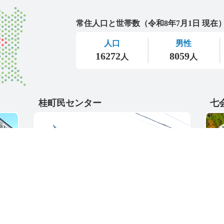
城里町
桂町民センター
七
〒311-4595
〒31
5
茨城県東茨城郡城里町大字阿波山167
茨城