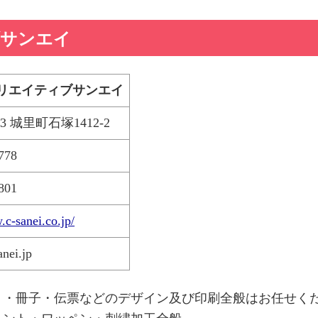
ブサンエイ
リエイティブサンエイ
03 城里町石塚1412-2
778
801
.c-sanei.co.jp/
nei.jp
ト・冊子・伝票などのデザイン及び印刷全般はお任せく