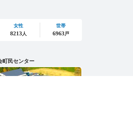
会町民センター
1-4402
県東茨城郡城里町大字小勝2268-3