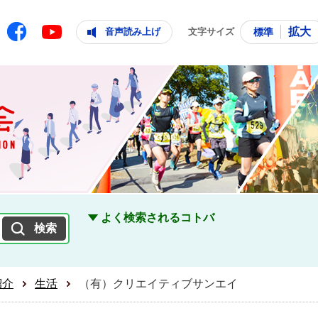
ともに輝く住みよいまち
ムページ
Facebook
拡大
音声読み上げ
文字サイズ
標準
Youtube
よく検索されるコトバ
紹介
生活
（有）クリエイティブサンエイ